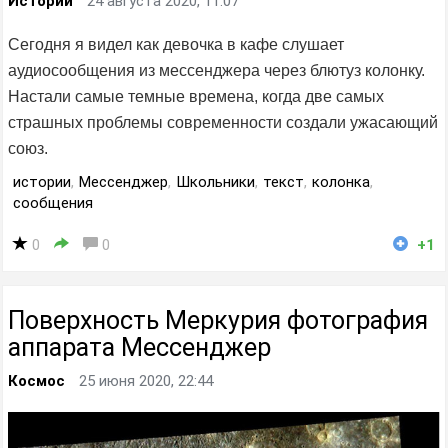
Истории
24 августа 2020, 11:07
Сегодня я видел как девочка в кафе слушает
аудиосообщения из мессенджера через блютуз колонку.
Настали самые темные времена, когда две самых
страшных проблемы современности создали ужасающий
союз.
истории
,
Мессенджер
,
Школьники
,
текст
,
колонка
,
сообщения
0
0
+1
Поверхность Меркурия фотография
аппарата Мессенджер
Космос
25 июня 2020, 22:44