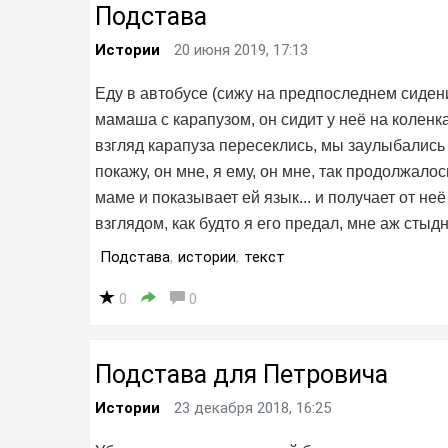
Подстава
Истории
20 июня 2019, 17:13
Еду в автобусе (сижу на предпоследнем сиден
мамаша с карапузом, он сидит у неё на коленк
взгляд карапуза пересеклись, мы заулыбались д
покажу, он мне, я ему, он мне, так продолжало
маме и показывает ей язык... и получает от не
взглядом, как будто я его предал, мне аж стыдн
Подстава
,
истории
,
текст
0
0
Подстава для Петровича
Истории
23 декабря 2018, 16:25