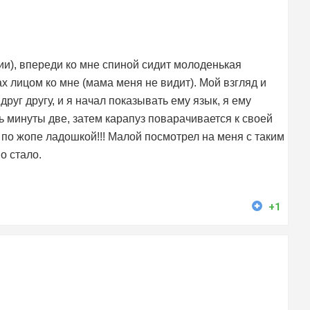
ии), впереди ко мне спиной сидит молоденькая
ах лицом ко мне (мама меня не видит). Мой взгляд и
руг другу, и я начал показывать ему язык, я ему
сь минуты две, затем карапуз поварачивается к своей
ё по жопе ладошкой!!! Малой посмотрел на меня с таким
о стало.
+1