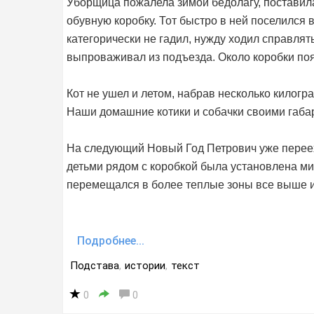
Уборщица пожалела зимой бедолагу, поставил
обувную коробку. Тот быстро в ней поселился
категорически не гадил, нужду ходил справлят
выпроваживал из подъезда. Около коробки поя
Кот не ушел и летом, набрав несколько килогр
Наши домашние котики и собачки своими габари
На следующий Новый Год Петрович уже перееха
детьми рядом с коробкой была установлена ми
перемещался в более теплые зоны все выше и
Подробнее...
Подстава
,
истории
,
текст
0
0