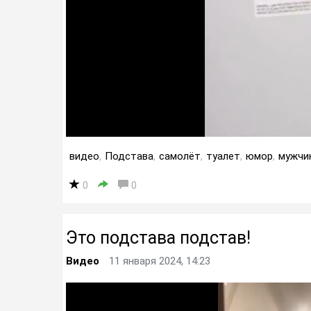
видео
,
Подстава
,
самолёт
,
туалет
,
юмор
,
мужчи
0
0
Это подстава подстав!
Видео
11 января 2024, 14:23