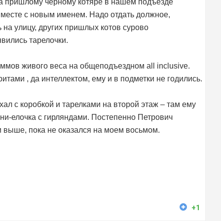
а пришлому черному котяре в нашем подъезде
 вместе с новым именем. Надо отдать должное,
ь на улицу, других пришлых котов сурово
вились тарелочки.
аммов живого веса на общеподъездном all inclusive.
тами , да интеллектом, ему и в подметки не годились.
л с коробкой и тарелками на второй этаж – там ему
ни-елочка с гирляндами. Постепенно Петрович
 выше, пока не оказался на моем восьмом.
+1