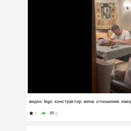
видео
,
lego
,
конструктор
,
жена
,
отношения
,
юмо
1
0