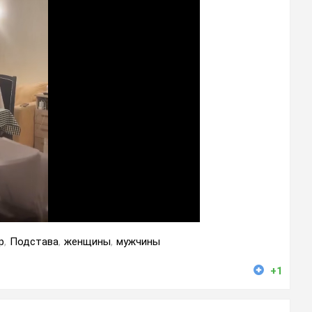
р
,
Подстава
,
женщины
,
мужчины
+1