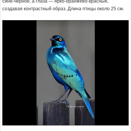
сине-чёрное, а глаза — ярко-оранжево-красные,
создавая контрастный образ. Длина птицы около 25 см.