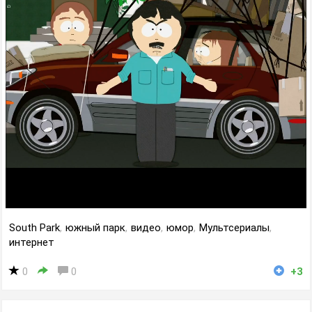
South Park
,
южный парк
,
видео
,
юмор
,
Мультсериалы
,
интернет
0
0
+3