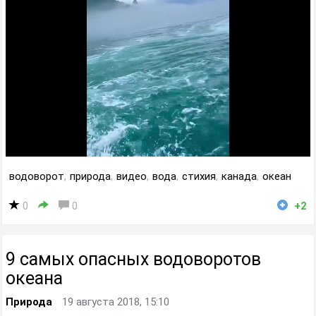
водоворот
,
природа
,
видео
,
вода
,
стихия
,
канада
,
океан
0
0
+2
9 самых опасных водоворотов
океана
Природа
19 августа 2018, 15:10