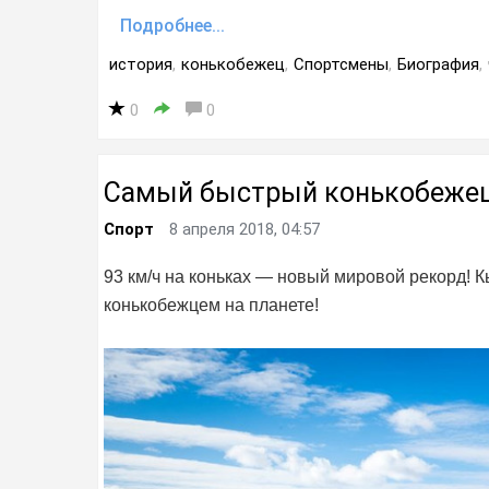
Подробнее...
история
,
конькобежец
,
Спортсмены
,
Биография
,
0
0
Самый быстрый конькобежец
Спорт
8 апреля 2018, 04:57
93 км/ч на коньках — новый мировой рекорд! 
конькобежцем на планете!