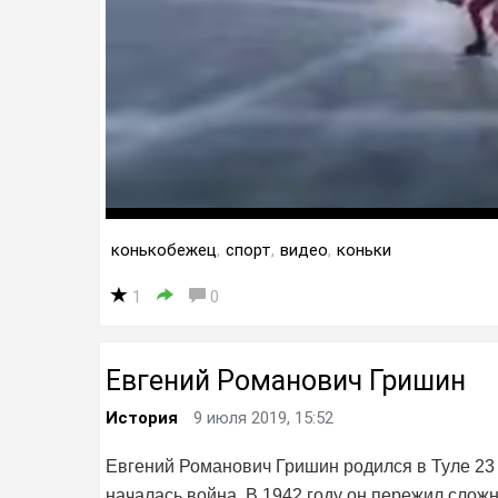
конькобежец
,
спорт
,
видео
,
коньки
1
0
Евгений Романович Гришин
История
9 июля 2019, 15:52
Евгений Романович Гришин родился в Туле 23 м
началась война. В 1942 году он пережил сложн