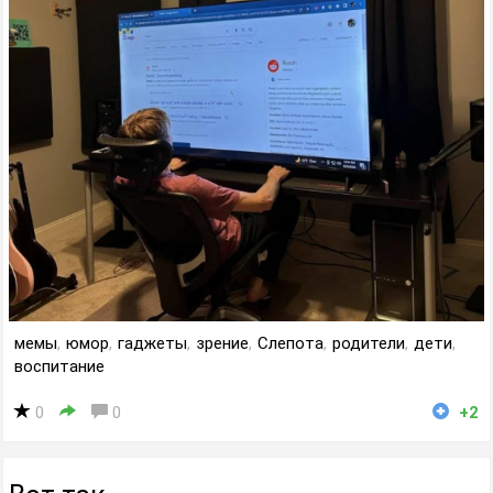
мемы
,
юмор
,
гаджеты
,
зрение
,
Слепота
,
родители
,
дети
,
воспитание
0
0
+2