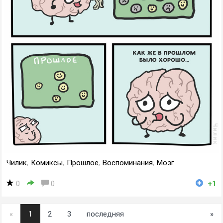
Чилик
,
Комиксы
,
Прошлое
,
Воспоминания
,
Мозг
0
0
+1
«
1
2
3
последняя
»