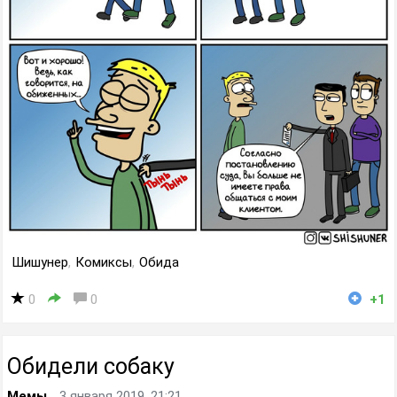
Шишунер
,
Комиксы
,
Обида
0
0
+1
Обидели собаку
Мемы
3 января 2019, 21:21