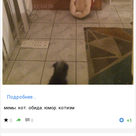
Подробнее...
мемы
,
кот
,
обида
,
юмор
,
котизм
0
0
+1