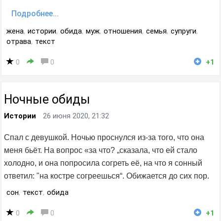
Подробнее...
жена
,
истории
,
обида
,
муж
,
отношения
,
семья
,
супруги
,
отрава
,
текст
0
0
+1
Ночные обиды
Истории
26 июня 2020, 21:32
Спал с девушкой. Ночью проснулся из-за того, что она
меня бьёт. На вопрос «за что? „сказала, что ей стало
холодно, и она попросила согреть её, на что я сонный
ответил: "на костре согреешься“. Обижается до сих пор.
сон
,
текст
,
обида
0
0
+1