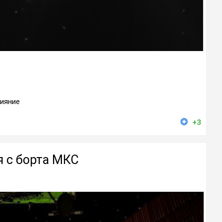
сияние
+3
я с борта МКС