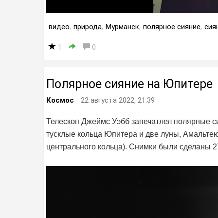
видео
,
природа
,
Мурманск
,
полярное сияние
,
сия
1
0
Полярное сияние на Юпитере
Космос
22 августа 2022, 21:39
Телескоп Джеймс Уэбб запечатлел полярные с
тусклые кольца Юпитера и две луны, Амальтею 
центрального кольца). Снимки были сделаны 