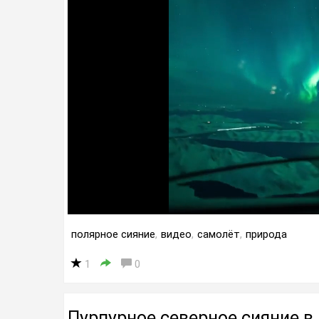
полярное сияние
,
видео
,
самолёт
,
природа
1
0
Пурпурное северное сияние 