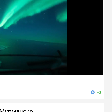
+2
в Мурманске