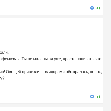
+1
хали.
вфемизмы! Ты не маленькая уже, просто написать, что
лин! Овощей привезли, помидорами обожралась, понос,
му?
+1