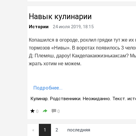
Навык кулинарии
Истории
24 июля 2019, 18:15
Копашился в огороде, рохлил грядки тут же и
тормозов «Нивы». В воротах появилось 3 челов
Д: Племяш, дароу! Какделакакжизнькаксам? Мы
жрать хотим не можем.
Подробнее...
Кулинар
,
Родственники
,
Неожиданно
,
Текст
,
ист
0
0
«
1
2
последняя