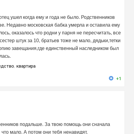
тец ушел когда ему и года не было. Родственников
скве. Недавно московская бабка умерла и оставила ему
ось, оказалось что родни у парня не пересчитать, все
сестер штук за 10, братьев тоже не мало, дядьки,тетки
копию завещания,где единственный наследником был
лась.
едство
,
квартира
+1
венников подальше. За твою помощь они сначала
 что мало. А потом они тебя ненавидят.