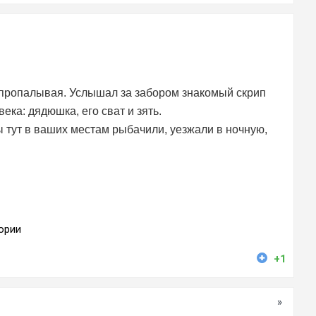
х пропалывая. Услышал за забором знакомый скрип
ека: дядюшка, его сват и зять.
 тут в ваших местам рыбачили, уезжали в ночную,
ории
+1
»