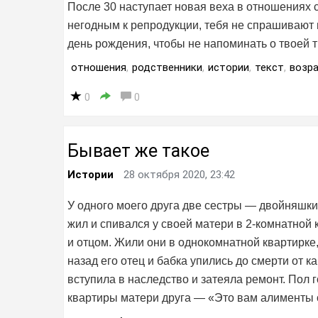
После 30 наступает новая веха в отношениях
негодным к репродукции, тебя не спрашивают 
день рождения, чтобы не напоминать о твоей т
отношения
,
родственники
,
истории
,
текст
,
возр
0
0
Бывает же такое
Истории
28 октября 2020, 23:42
У одного моего друга две сестры — двойняшки
жил и спивался у своей матери в 2-комнатной к
и отцом. Жили они в однокомнатной квартирке,
назад его отец и бабка упились до смерти от к
вступила в наследство и затеяла ремонт. Пол 
квартиры матери друга — «Это вам алименты от