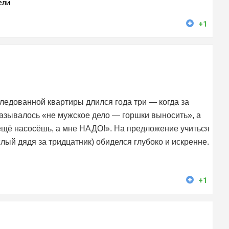
ели
+1
следованной квартиры длился года три — когда за
азывалось «не мужское дело — горшки выносить», а
ещё насосёшь, а мне НАДО!». На предложение учиться
слый дядя за тридцатник) обиделся глубоко и искренне.
+1