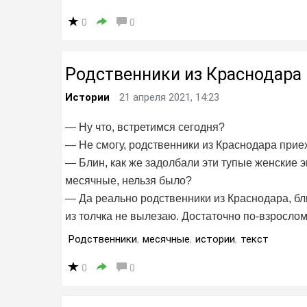
0
0
Родственники из Краснодара
Истории
21 апреля 2021, 14:23
— Ну что, встретимся сегодня?
— Не смогу, родственники из Краснодара прие
— Блин, как же задолбали эти тупые женские э
месячные, нельзя было?
— Да реально родственники из Краснодара, б
из толчка не вылезаю. Достаточно по-взросло
Родственники
,
месячные
,
истории
,
текст
0
0