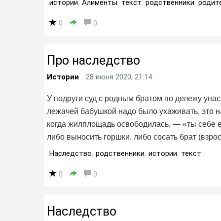
истории
,
Алименты
,
текст
,
родственники
,
родит
0
0
Про наследство
Истории
28 июня 2020, 21:14
У подруги суд с родным братом по дележу уна
лежачей бабушкой надо было ухаживать, это н
когда жилплощадь освободилась, — «ты себе 
либо выносить горшки, либо сосать брат (взро
Наследство
,
родственники
,
истории
,
текст
0
0
Наследство