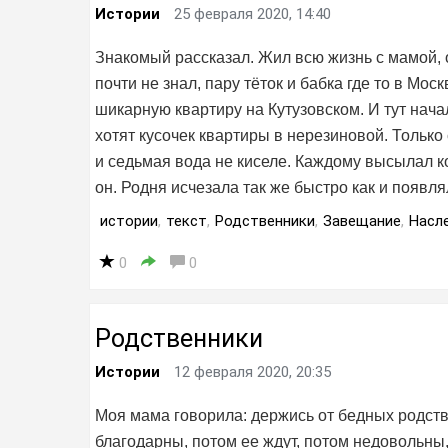
Истории
25 февраля 2020, 14:40
Знакомый рассказал. Жил всю жизнь с мамой, о
почти не знал, пару тёток и бабка где то в Мо
шикарную квартиру на Кутузовском. И тут начал
хотят кусочек квартиры в нерезиновой. Только 
и седьмая вода не киселе. Каждому высылал 
он. Родня исчезала так же быстро как и появля
истории
,
текст
,
Родственники
,
Завещание
,
Насл
0
0
Родственники
Истории
12 февраля 2020, 20:35
Моя мама говорила: держись от бедных родст
благодарны, потом ее ждут, потом недовольны,