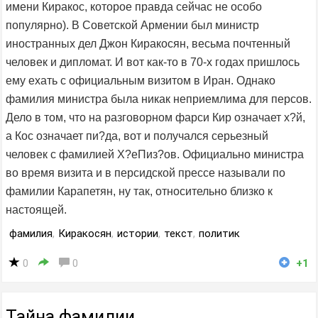
имени Киракос, которое правда сейчас не особо
популярно). В Советской Армении был министр
иностранных дел Джон Киракосян, весьма почтенный
человек и дипломат. И вот как-то в 70-х годах пришлось
ему ехать с официальным визитом в Иран. Однако
фамилия министра была никак неприемлима для персов.
Дело в том, что на разговорном фарси Кир означает х?й,
а Кос означает пи?да, вот и получался серьезный
человек с фамилией Х?еПиз?ов. Официально министра
во время визита и в персидской прессе называли по
фамилии Карапетян, ну так, относительно близко к
настоящей.
фамилия
,
Киракосян
,
истории
,
текст
,
политик
0
0
+1
Тайна фамилии