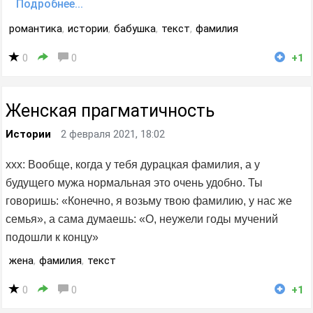
Подробнее...
романтика
,
истории
,
бабушка
,
текст
,
фамилия
0
0
+1
Женская прагматичность
Истории
2 февраля 2021, 18:02
xxx: Вообще, когда у тебя дурацкая фамилия, а у
будущего мужа нормальная это очень удобно. Ты
говоришь: «Конечно, я возьму твою фамилию, у нас же
семья», а сама думаешь: «О, неужели годы мучений
подошли к концу»
жена
,
фамилия
,
текст
0
0
+1