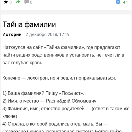
0
0
+1
Тайна фамилии
Истории
2 декабря 2018, 17:19
Наткнулся на сайт «Тайна фамилии», где предлагают
найти ваших родственников и установить, не течет ли в
вас голубая кровь.
Конечно — лохотрон, но я решил поприкалываться.
1) Ваша фамилия? Пишу «Пох&ист».
2) Имя, отчество — Распи&дяй Обломович.
3) Фамилия, имя, отчество родителей — (ответ в таком же
ключе)
4) Страна, в которой родились отец, мать, Вы —
Созвездие Ориона, планетарная система Бетельгейзе.