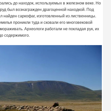
рались до находок, используемых в железном веке. Но
 труд был вознагражден драгоценной находкой. Под
л найден саркофаг, изготовленный из лиственницы.
емелья проникли туда и сковали его многовековой
змораживать. Археологи работали не покладая рук, их
до содержимого.