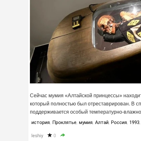
Сейчас мумия «Алтайской принцессы» находитс
который полностью был отреставрирован. В сп
поддерживается особый температурно-влажно
история
,
Проклятье
,
мумия
,
Алтай
,
Россия
,
1993
,
leshiy
0