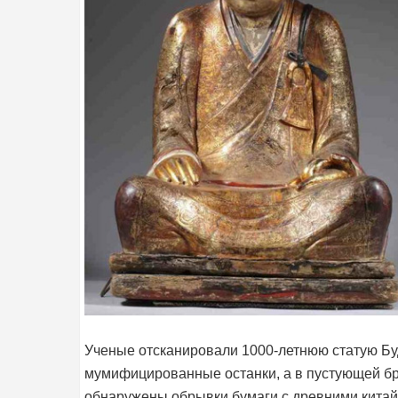
Ученые отсканировали 1000-летнюю статую Буд
мумифицированные останки, а в пустующей бр
обнаружены обрывки бумаги с древними кита