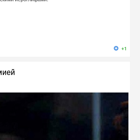
+1
мией