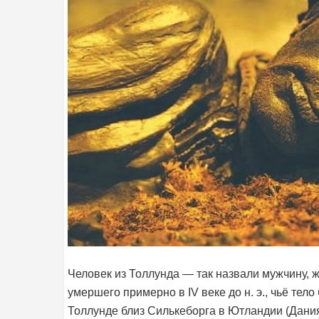
Человек из Толлунда — так назвали мужчину, 
умершего примерно в IV веке до н. э., чьё те
Толлунде близ Силькеборга в Ютландии (Дания