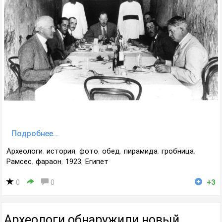
Подробнее...
Археологи
,
история
,
фото
,
обед
,
пирамида
,
гробница
,
Рамсес
,
фараон
,
1923
,
Египет
0
0
+3
Археологи обнаружили новый