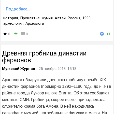
Подробнее...
история
,
Проклятье
,
мумия
,
Алтай
,
Россия
,
1993
,
археология
,
Археологи
0
0
+1
Древняя гробница династии
фараонов
Мужской Журнал
25 ноября 2018, 15:18
Археологи обнаружили древнюю гробницу времён XIX
династии фараонов (примерно 1292–1186 годы до н .э.) в
районе города Луксор на юге Египта. Об этом сообщают
местные СМИ. Гробница, скорее всего, принадлежала
служителю храма бога Амона. В ней находились
саркофаг с мумией, погребальные фигурки и маски. На