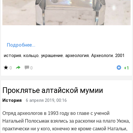
Подробнее...
история
,
кольцо
,
украшение
,
археология
,
Археологи
,
2001
0
0
+1
Проклятье алтайской мумии
История
6 апреля 2019, 00:16
Отряд археологов в 1993 году во главе с ученой
Натальей Полосьмак взялись за раскопки на плато Укока,
практически ни у кого, конечно же кроме самой Натальи,