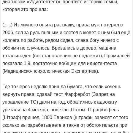
диагнозом «Идиотентест», прочтите историю семьи,
которая это прошла:
(......) Из личного опыта расскажу, права муж потерял в
2006, сел за руль пьяным и слетел в кювет, с ним был ещё
коллега по работе, рядом сидел, слава богу ничего с
обоими не случилось. Врезались в дерево, машина
тотальшаден (восстановлению не подлежит). Промиллей
показало 1,9, достаточно вобщем для идиотентеста
(Медицинско-психологическая Экспертиза).
Где то через неделю пришла бумага, что если хочешь
вернуть права, сдавай тест. Фарфербот (Запрет на
управление ТС) дали на год, обратились к адвокату,
урезали на 4 месяца, повезло. Потом Штрафбефель
(Штраф) пришел, 1800 Евриков (штрафы зависят от того
сколько вы зарабатываете а также от обстоятельств при
поездке в нетрезвом виде, например как у мужа, если бы