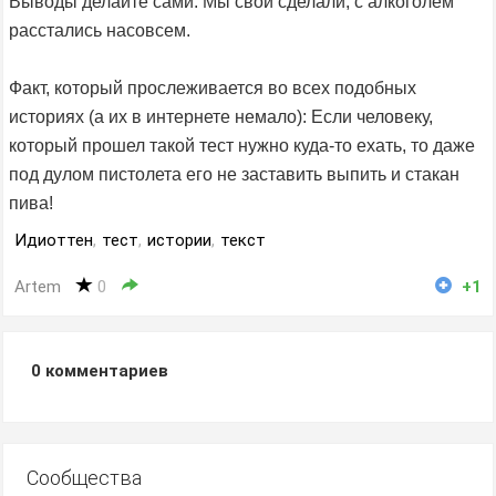
Выводы делайте сами. Мы свои сделали, с алкоголем
расстались насовсем.
Факт, который прослеживается во всех подобных
историях (а их в интернете немало): Если человеку,
который прошел такой тест нужно куда-то ехать, то даже
под дулом пистолета его не заставить выпить и стакан
пива!
Идиоттен
,
тест
,
истории
,
текст
Artem
0
+1
0
комментариев
Сообщества