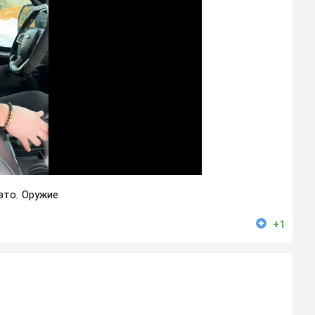
вто
,
Оружие
+1