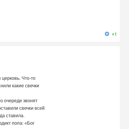
+1
в церковь. Что-то
нили какие свечки
по очереди звонят
ставили свечки всей
да ставила.
рдикт попа: «Бог