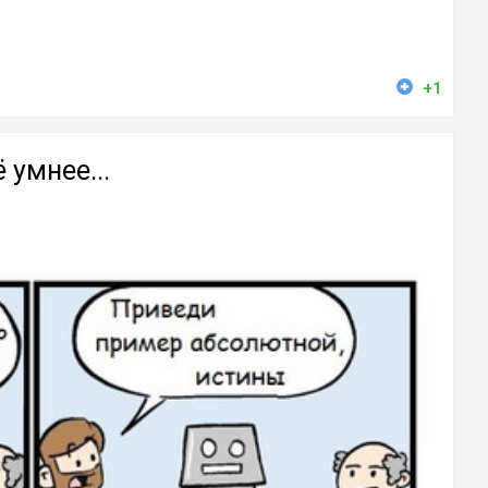
+1
 умнее...