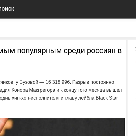
ПОИСК
мым популярным среди россиян в
чиков, у Бузовой — 16 318 996. Разрыв постоянно
едил Конора Макгрегора и к концу того месяца вышел
едив хип-хоп-исполнителя и главу лейбла Black Star