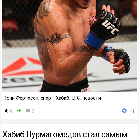
Тони Фергюсон
,
спорт
,
Хабиб
,
UFC
,
новости
0
0
+1
Хабиб Нурмагомедов стал самым