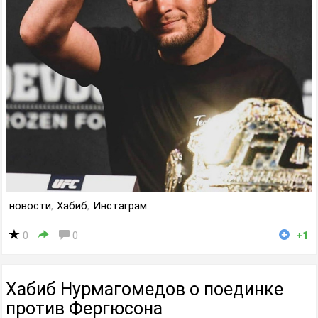
новости
,
Хабиб
,
Инстаграм
0
0
+1
Хабиб Нурмагомедов о поединке
против Фергюсона