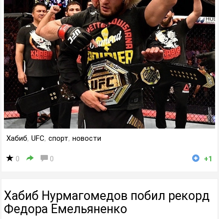
Хабиб
,
UFC
,
спорт
,
новости
0
0
+1
Хабиб Нурмагомедов побил рекорд
Федора Емельяненко