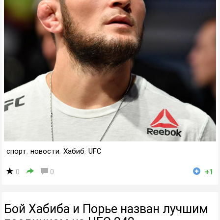
спорт
,
новости
,
Хабиб
,
UFC
0
0
+1
Бой Хабиба и Порье назван лучшим