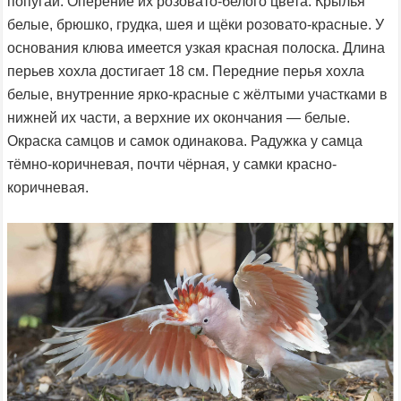
попугаи. Оперение их розовато-белого цвета. Крылья
белые, брюшко, грудка, шея и щёки розовато-красные. У
основания клюва имеется узкая красная полоска. Длина
перьев хохла достигает 18 см. Передние перья хохла
белые, внутренние ярко-красные с жёлтыми участками в
нижней их части, а верхние их окончания — белые.
Окраска самцов и самок одинакова. Радужка у самца
тёмно-коричневая, почти чёрная, у самки красно-
коричневая.