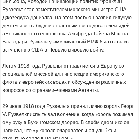
Вильсона, молодой начинающий политик Франклин
Рузвельт стал заместителем морского министра США
Джозефуса Дэниэлса. На этом посту он развил кипучую
деятельность, будучи страстным последователем идей
американского геополитика Альфреда Тайера Мэхэна.
Благодаря Рузвельту, американский ВМФ был готов ко
вступлению США в Первую мировую войну.
Летом 1918 года Рузвельт отправляется в Европу со
специальной миссией для инспекции американского
флота в европейских водах и обсуждения различных
вопросов со странами–членами Антанты.
29 июля 1918 года Рузвельта принял лично король Георг
V. Рузвельт испытывал волнение, когда король пожимал
ему руку в Букингемском дворце. В своём дневнике он
написал, что «у короля очаровательная улыбка и
открытые сердечные манеры».