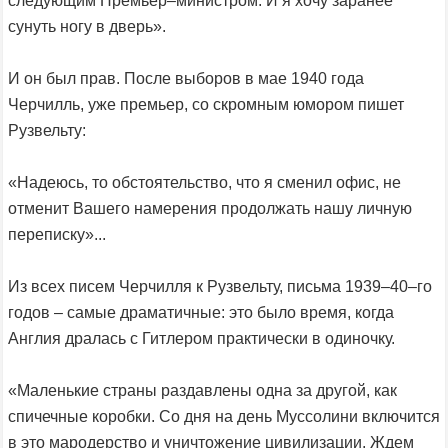
следующим Премьер–министром. И я хочу заранее
сунуть ногу в дверь».
И он был прав. После выборов в мае 1940 года
Черчилль, уже премьер, со скромным юмором пишет
Рузвельту:
«Надеюсь, то обстоятельство, что я сменил офис, не
отменит Вашего намерения продолжать нашу личную
переписку»...
Из всех писем Черчилля к Рузвельту, письма 1939–40–го
годов – самые драматичные: это было время, когда
Англия дралась с Гитлером практически в одиночку.
«Маленькие страны раздавлены одна за другой, как
спичечные коробки. Со дня на день Муссолини включится
в это мародерство и уничтожение цивилизации. Ждем