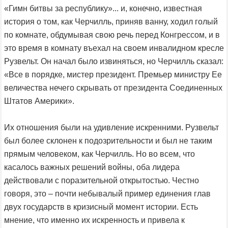
«Гимн битвы за республику»... и, конечно, известная
история о том, как Черчилль, приняв ванну, ходил голый
по комнате, обдумывая свою речь перед Конгрессом, и в
это время в комнату въехал на своем инвалидном кресле
Рузвельт. Он начал было извиняться, но Черчилль сказал:
«Все в порядке, мистер президент. Премьер министру Ее
величества нечего скрывать от президента Соединенных
Штатов Америки».
Их отношения были на удивление искренними. Рузвельт
был более склонен к подозрительности и был не таким
прямым человеком, как Черчилль. Но во всем, что
касалось важных решений войны, оба лидера
действовали с поразительной открытостью. Честно
говоря, это – почти небывалый пример единения глав
двух государств в кризисный момент истории. Есть
мнение, что именно их искренность и привела к