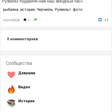
Рузвельт подарили нам наш звездный час».
рыбалка
,
история
,
Черчилль
,
Рузвельт
,
фото
monoblok
0
+1
0
комментариев
Сообщества
Девушки
Видео
История