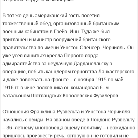
В тот же день американский гость посетил
торжественный обед, организованный британским
военным кабинетом в Грейз–Инн. Туда же был
приглашён и министр вооружений британского
правительства по имени Уинстон Спенсер–Черчилль. Он
уже усел лишиться кресла Первого лорда
адмиралтейства за неудачную Дарданелльскую
операцию, побыть канцлером герцогства Ланкастерского
и даже повоевать на фронте – с ноября 1915 по май
1916 гг. в чине полковника он командовал 6–м
батальоном Шотландских Королевских Фузилёров.
Отношения Франклина Рузвельта и Уинстона Черчилля
начались с обиды. На званом обеде в Лондоне Рузвельту
– 36–летнему многообещающему политику – неожиданно
пришлось произнести речь, которую он не готовил и не