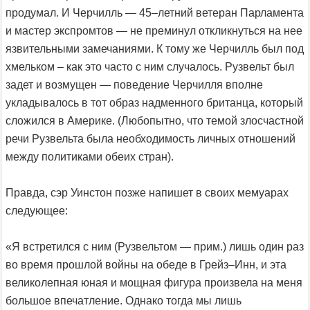
продумал. И Черчилль — 45–летний ветеран Парламента
и мастер экспромтов — не преминул откликнуться на нее
язвительными замечаниями. К тому же Черчилль был под
хмельком – как это часто с ним случалось. Рузвельт был
задет и возмущен — поведение Черчилля вполне
укладывалось в тот образ надменного британца, который
сложился в Америке. (Любопытно, что темой злосчастной
речи Рузвельта была необходимость личных отношений
между политиками обеих стран).
Правда, сэр Уинстон позже напишет в своих мемуарах
следующее:
«Я встретился с ним (Рузвельтом — прим.) лишь один раз
во время прошлой войны на обеде в Грейз–Инн, и эта
великолепная юная и мощная фигура произвела на меня
большое впечатление. Однако тогда мы лишь