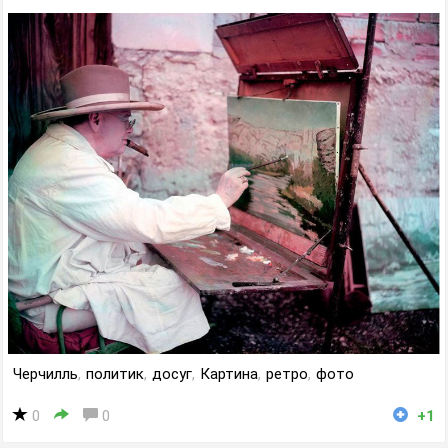
Черчилль
,
политик
,
досуг
,
Картина
,
ретро
,
фото
0
0
+1