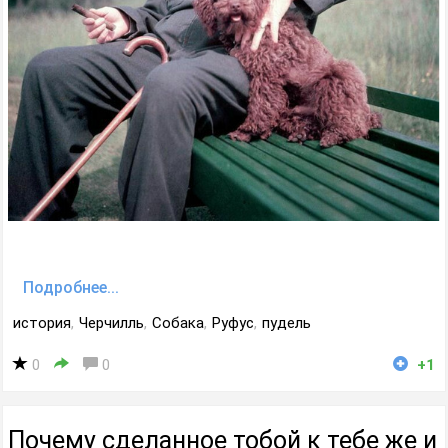
Подробнее...
история
,
Черчилль
,
Собака
,
Руфус
,
пудель
0
0
+1
Почему сделанное тобой к тебе же и