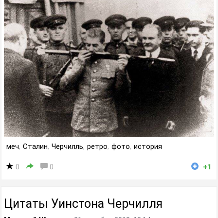
меч
,
Сталин
,
Черчилль
,
ретро
,
фото
,
история
0
0
+1
Цитаты Уинстона Черчилля