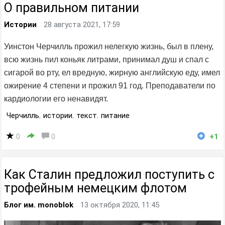
О правильном питании
Истории
28 августа 2021, 17:59
Уинстон Черчилль прожил нелегкую жизнь, был в плену,
всю жизнь пил коньяк литрами, принимал душ и спал с
сигарой во рту, ел вредную, жирную английскую еду, имел
ожирение 4 степени и прожил 91 год. Преподаватели по
кардиологии его ненавидят.
Черчилль
,
истории
,
текст
,
питание
0
0
+1
Как Сталин предложил поступить с
трофейным немецким флотом
Блог им. monoblok
13 октября 2020, 11:45