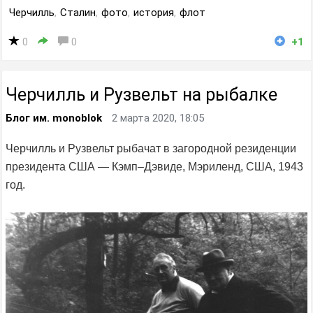
Черчилль
,
Сталин
,
фото
,
история
,
флот
0
0
+1
Черчилль и Рузвельт на рыбалке
Блог им. monoblok
2 марта 2020, 18:05
Черчилль и Рузвельт рыбачат в загородной резиденции
президента США — Кэмп–Дэвиде, Мэриленд, США, 1943
год.