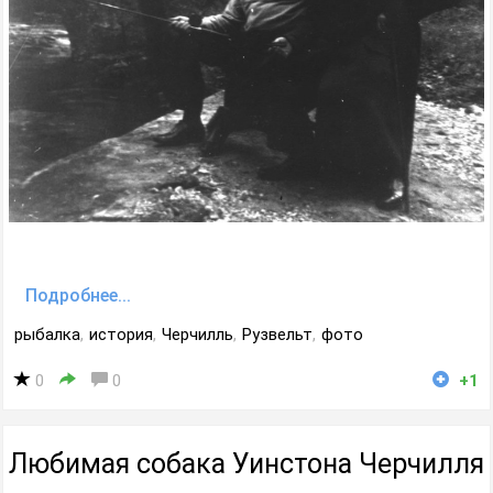
Подробнее...
рыбалка
,
история
,
Черчилль
,
Рузвельт
,
фото
0
0
+1
Любимая собака Уинстона Черчилля