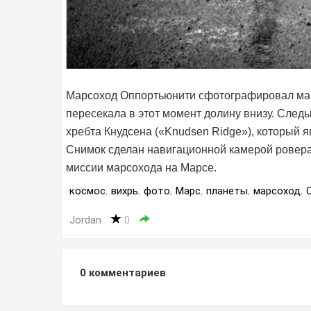
Марсоход Оппортьюнити сфотографировал мар
пересекала в этот момент долину внизу. След
хребта Кнудсена («Knudsen Ridge»), который 
Снимок сделан навигационной камерой ровера O
миссии марсохода на Марсе.
космос
,
вихрь
,
фото
,
Марс
,
планеты
,
марсоход
,
Jordan
0
0
комментариев