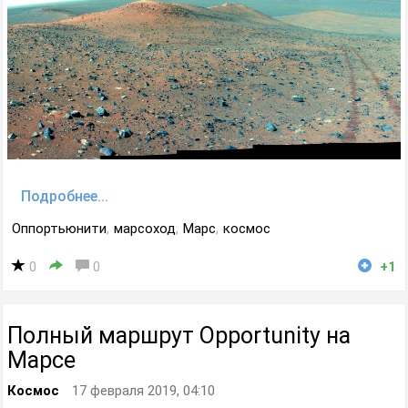
Подробнее...
Оппортьюнити
,
марсоход
,
Марс
,
космос
0
0
+1
Полный маршрут Opportunity на
Марсе
Космос
17 февраля 2019, 04:10