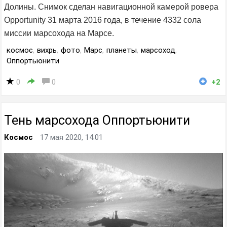
Долины. Снимок сделан навигационной камерой ровера
Opportunity 31 марта 2016 года, в течение 4332 сола
миссии марсохода на Марсе.
космос
,
вихрь
,
фото
,
Марс
,
планеты
,
марсоход
,
Оппортьюнити
0
0
+2
Тень марсохода Оппортьюнити
Космос
17 мая 2020, 14:01