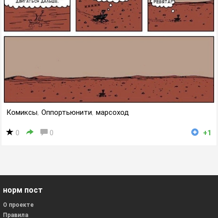
Комиксы
,
Оппортьюнити
,
марсоход
0
0
+1
норм пост
О проекте
Правила