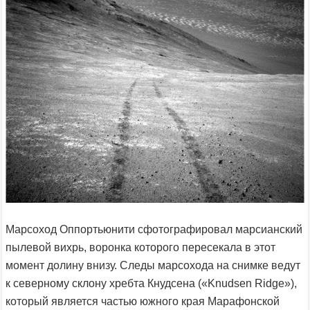
Марсоход Оппортьюнити сфотографировал марсианский
пылевой вихрь, воронка которого пересекала в этот
момент долину внизу. Следы марсохода на снимке ведут
к северному склону хребта Кнудсена («Knudsen Ridge»),
который является частью южного края Марафонской