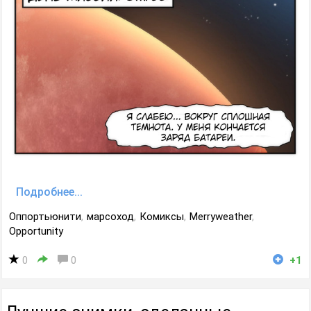
Подробнее...
Оппортьюнити
,
марсоход
,
Комиксы
,
Merryweather
,
Opportunity
0
0
+1