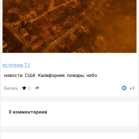
источник TJ
новости
,
США
,
Калифорния
,
пожары
,
небо
Remini
0
+1
0
комментариев