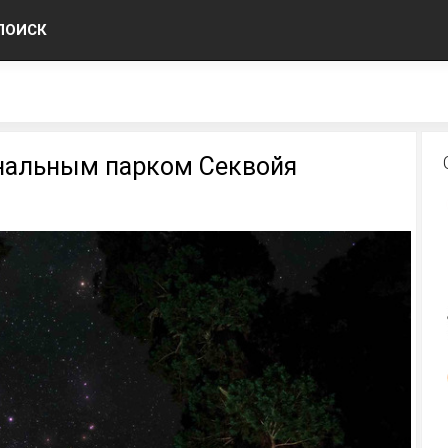
ПОИСК
нальным парком Секвойя