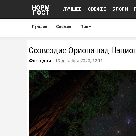
ЛУЧШЕЕ
СВЕЖЕЕ
БЛОГИ
Лучшее
Свежее
Топ
Созвездие Ориона над Нацио
Фото дня
13 декабря 2020, 12:11