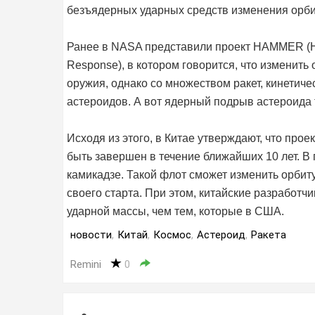
безъядерных ударных средств изменения орби
Ранее в NASA представили проект HAMMER (Hyper
Response), в котором говорится, что изменить
оружия, однако со множеством ракет, кинетич
астероидов. А вот ядерный подрыв астероида 
Исходя из этого, в Китае утверждают, что про
быть завершен в течение ближайших 10 лет. В
камикадзе. Такой флот сможет изменить орбиту
своего старта. При этом, китайские разработч
ударной массы, чем тем, которые в США.
новости
,
Китай
,
Космос
,
Астероид
,
Ракета
Remini
0