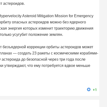
т астероидов.
velocity Asteroid Mitigation Mission for Emergency
 орбиту опасных астероидов можно без ядерного
еская энергия которых изменит траекторию движения
только усугубит положение землян.
ект безъядерной коррекции орбиты астероидов может
 планах — создать 23 ракеты с космическими корабями-
 астероида до безопасной через три года после
ики утверждают, что ему потребуется вдвое меньше
+1