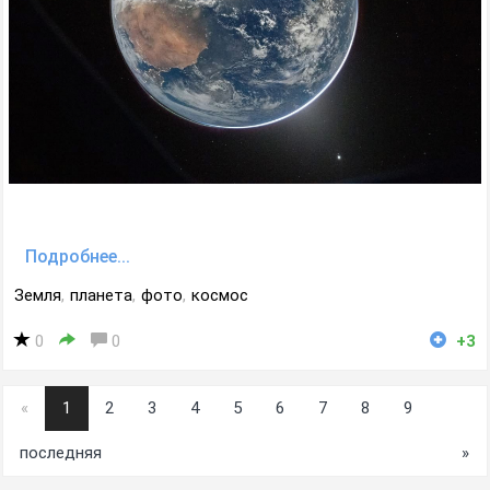
Подробнее...
Земля
,
планета
,
фото
,
космос
0
0
+3
«
1
2
3
4
5
6
7
8
9
последняя
»