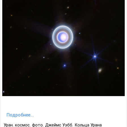
Подробнее...
Уран
,
космос
,
фото
,
Джеймс Уэбб
,
Кольца Урана