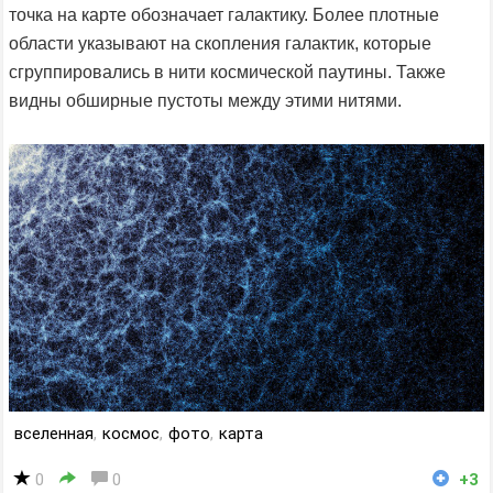
точка на карте обозначает галактику. Более плотные
области указывают на скопления галактик, которые
сгруппировались в нити космической паутины. Также
видны обширные пустоты между этими нитями.
вселенная
,
космос
,
фото
,
карта
0
0
+3