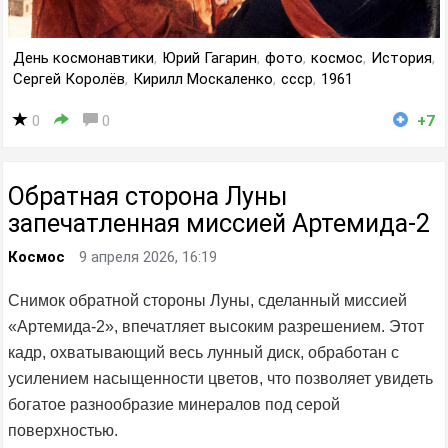
День космонавтики
,
Юрий Гагарин
,
фото
,
космос
,
История
,
Сергей Королёв
,
Кирилл Москаленко
,
ссср
,
1961
0
0
+7
Обратная сторона Луны
запечатленная миссией Артемида-2
Космос
9 апреля 2026, 16:19
Снимок обратной стороны Луны, сделанный миссией
«Артемида-2», впечатляет высоким разрешением. Этот
кадр, охватывающий весь лунный диск, обработан с
усилением насыщенности цветов, что позволяет увидеть
богатое разнообразие минералов под серой
поверхностью.