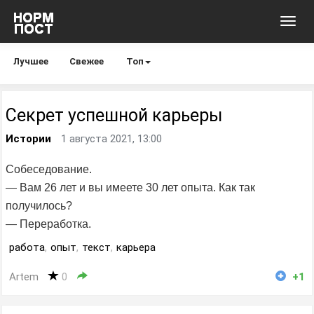
Toggl
navig
Лучшее
Свежее
Топ
Секрет успешной карьеры
Истории
1 августа 2021, 13:00
Собеседование.
— Вам 26 лет и вы имеете 30 лет опыта. Как так
получилось?
— Переработка.
работа
,
опыт
,
текст
,
карьера
Artem
0
+1