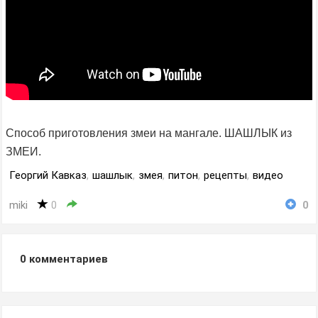
Способ приготовления змеи на мангале. ШАШЛЫК из
ЗМЕИ.
Георгий Кавказ
,
шашлык
,
змея
,
питон
,
рецепты
,
видео
miki
0
0
0
комментариев