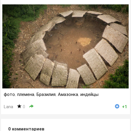
фото
,
племена
,
Бразилия
,
Амазонка
,
индейцы
Lana
0
+1
0
комментариев