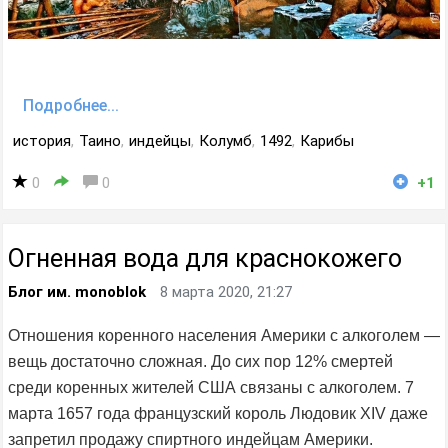
Подробнее...
история
,
Таино
,
индейцы
,
Колумб
,
1492
,
Карибы
0
0
+1
Огненная вода для краснокожего
Блог им. monoblok
8 марта 2020, 21:27
Отношения коренного населения Америки с алкоголем —
вещь достаточно сложная. До сих пор 12% смертей
среди коренных жителей США связаны с алкоголем. 7
марта 1657 года французский король Людовик XIV даже
запретил продажу спиртного индейцам Америки.