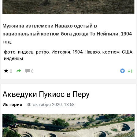
Мужчина из племени Навахо одетый в
национальный костюм бога дождя То Нейнили. 1904
год.
фото
,
индеец
,
ретро
,
История
,
1904
,
Навахо
,
костюм
,
США
,
индейцы
0
0
+1
Акведуки Пукиос в Перу
История
30 октября 2020, 18:58