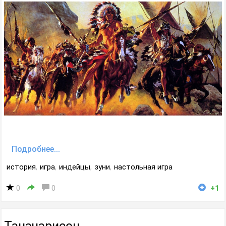
Подробнее...
история
,
игра
,
индейцы
,
зуни
,
настольная игра
0
0
+1