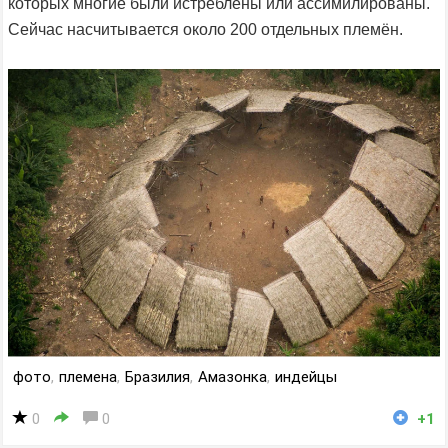
которых многие были истреблены или ассимилированы.
Сейчас насчитывается около 200 отдельных племён.
фото
,
племена
,
Бразилия
,
Амазонка
,
индейцы
0
0
+1