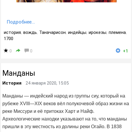
Подробнее...
история
,
вождь
,
Таначарисон
,
индейцы
,
ирокезы
,
племена
,
1700
0
0
+1
Манданы
История
24 января 2020, 15:05
Манданы — индейский народ из группы сиу, который на
рубеже XVIII—XIX веков вёл полукочевой образ жизни на
реке Миссури и её притоках Харт и Найф.
Археологические находки указывают на то, что манданы
пришли в эту местность из долины реки Огайо. В 1838