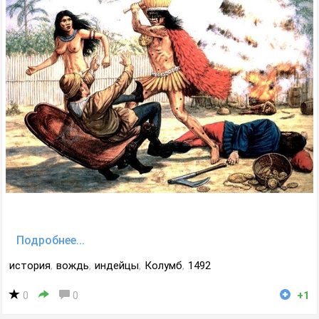
Подробнее...
история
,
вождь
,
индейцы
,
Колумб
,
1492
0
0
+1