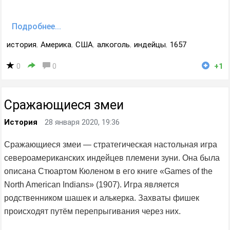
Подробнее...
история
,
Америка
,
США
,
алкоголь
,
индейцы
,
1657
0
0
+1
Сражающиеся змеи
История
28 января 2020, 19:36
Сражающиеся змеи — стратегическая настольная игра
североамериканских индейцев племени зуни. Она была
описана Стюартом Кюленом в его книге «Games of the
North American Indians» (1907). Игра является
родственником шашек и алькерка. Захваты фишек
происходят путём перепрыгивания через них.