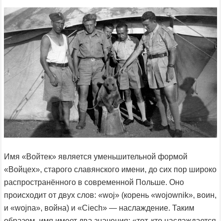
Имя «Войтек» является уменьшительной формой
«Войцех», старого славянского имени, до сих пор широко
распространённого в современной Польше. Оно
происходит от двух слов: «woj» (корень «wojownik», воин,
и «wojna», война) и «Ciech» — наслаждение. Таким
образом, имя имеет два значения: «тот, кто наслаждается