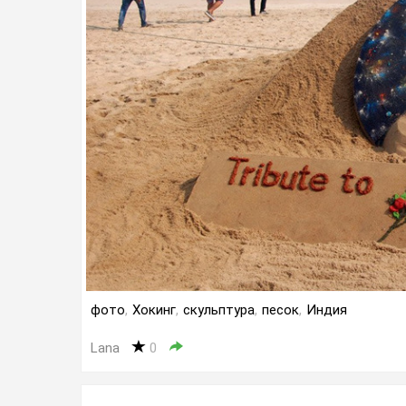
фото
,
Хокинг
,
скульптура
,
песок
,
Индия
Lana
0