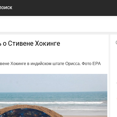
ПОИСК
ь о Стивене Хокинге
ивене Хокинге в индийском штате Орисса. Фото EPA