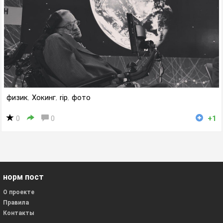
физик
,
Хокинг
,
rip
,
фото
0
0
+1
норм пост
О проекте
Правила
Контакты