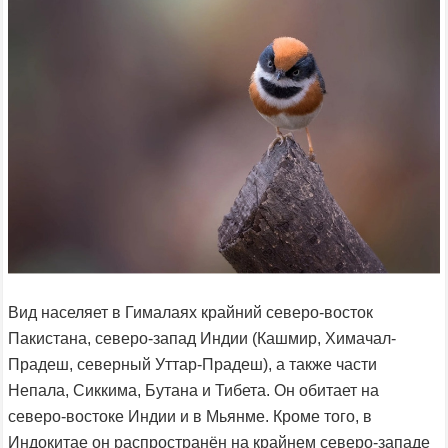
Вид населяет в Гималаях крайний северо-восток
Пакистана, северо-запад Индии (Кашмир, Химачал-
Прадеш, северный Уттар-Прадеш), а также части
Непала, Сиккима, Бутана и Тибета. Он обитает на
северо-востоке Индии и в Мьянме. Кроме того, в
Индокитае он распространён на крайнем северо-западе