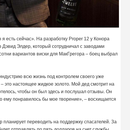
о я есть сейчас». На разработку Proper 12 у Конора
р Дэвид Элдер, который сотрудничал с заводами
 сотни вариантов виски для МакГрегора – боец выбрал
 индустрию всю жизнь под контролем своего уже
 – это настоящее жидкое золото. Мой дед смотрит на
отелось, чтобы он был здесь и послушал отзывы. Он
то ему понравилось бы мое творение», – восхищается
ор планирует переводить на поддержку спасателей. За
удет отправлять по пять долларов на счет службы