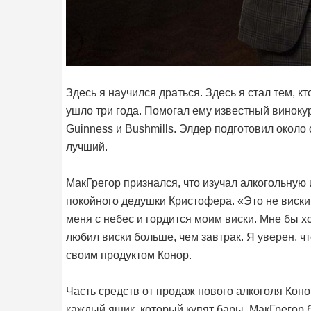
Здесь я научился драться. Здесь я стал тем, кт
ушло три года. Помогал ему известный виноку
Guinness и Bushmills. Элдер подготовил около
лучший.
МакГрегор признался, что изучал алкогольную
покойного дедушки Кристофера. «Это не виски
меня с небес и гордится моим виски. Мне бы х
любил виски больше, чем завтрак. Я уверен, ч
своим продуктом Конор.
Часть средств от продаж нового алкоголя Кон
каждый ящик, который купят бары, МакГрегор б