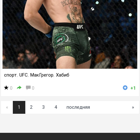
спорт
,
UFC
,
МакГрегор
,
Хабиб
0
0
+1
«
1
2
3
4
последняя
»