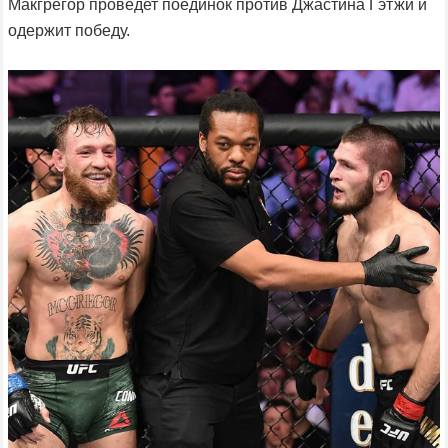
Макгрегор проведет поединок против Джастина Гэтжи и
одержит победу.