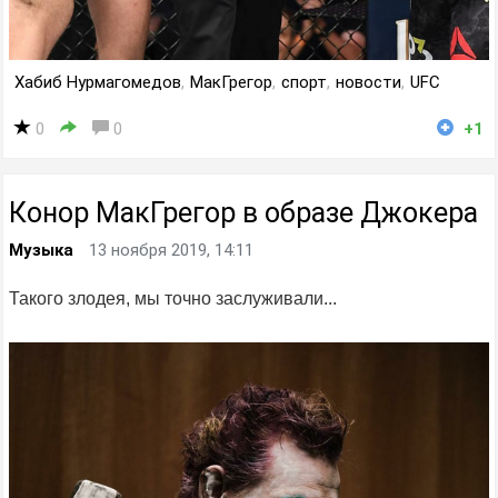
Хабиб Нурмагомедов
,
МакГрегор
,
спорт
,
новости
,
UFC
0
0
+1
Конор МакГрегор в образе Джокера
Музыка
13 ноября 2019, 14:11
Такого злодея, мы точно заслуживали...