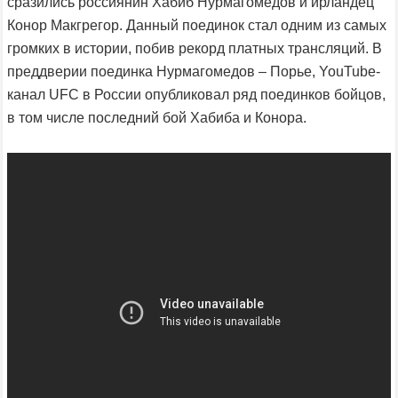
сразились россиянин Хабиб Нурмагомедов и ирландец
Конор Макгрегор. Данный поединок стал одним из самых
громких в истории, побив рекорд платных трансляций. В
преддверии поединка Нурмагомедов – Порье, YouTube-
канал UFC в России опубликовал ряд поединков бойцов,
в том числе последний бой Хабиба и Конора.