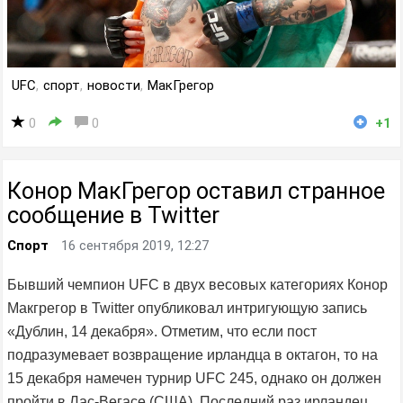
UFC
,
спорт
,
новости
,
МакГрегор
0
0
+1
Конор МакГрегор оставил странное
сообщение в Twitter
Спорт
16 сентября 2019, 12:27
Бывший чемпион UFC в двух весовых категориях Конор
Макгрегор в Twitter опубликовал интригующую запись
«Дублин, 14 декабря». Отметим, что если пост
подразумевает возвращение ирландца в октагон, то на
15 декабря намечен турнир UFC 245, однако он должен
пройти в Лас-Вегасе (США). Последний раз ирландец