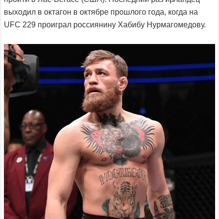
выходил в октагон в октябре прошлого года, когда на
UFC 229 проиграл россиянину Хабибу Нурмагомедову.