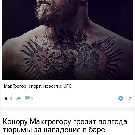
МакГрегор
,
спорт
,
новости
,
UFC
0
0
+7
Конору Макгрегору грозит полгода
тюрьмы за нападение в баре