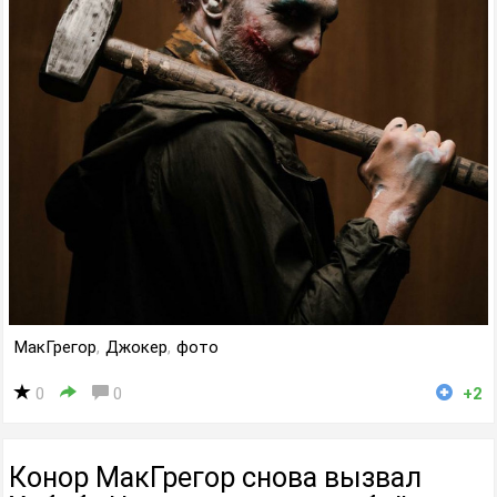
МакГрегор
,
Джокер
,
фото
0
0
+2
Конор МакГрегор снова вызвал