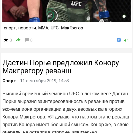
спорт
,
новости
,
MMA
,
UFC
,
МакГрегор
0
0
+1
Дастин Порье предложил Конору
Макгрегору реванш
Спорт
11 сентября 2019, 14:58
Бывший временный чемпион UFC в лёгком весе Дастин
Порье выразил заинтересованность в реванше против
экс-чемпиона организации в двух весовых категориях
Конора Макгрегора: «Я думаю, что на этом этапе реванш
против Конора имеет большой смысл». Конор же, в свою
очередь, не остался в стороне, язвительно