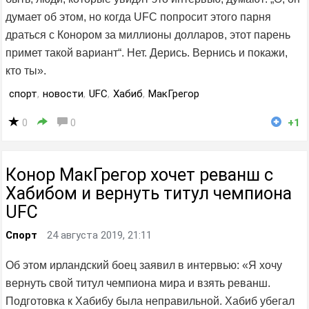
думает об этом, но когда UFC попросит этого парня
драться с Конором за миллионы долларов, этот парень
примет такой вариант“. Нет. Дерись. Вернись и покажи,
кто ты».
спорт
,
новости
,
UFC
,
Хабиб
,
МакГрегор
0
0
+1
Конор МакГрегор хочет реванш с
Хабибом и вернуть титул чемпиона
UFC
Спорт
24 августа 2019, 21:11
Об этом ирландский боец заявил в интервью: «Я хочу
вернуть свой титул чемпиона мира и взять реванш.
Подготовка к Хабибу была неправильной. Хабиб убегал