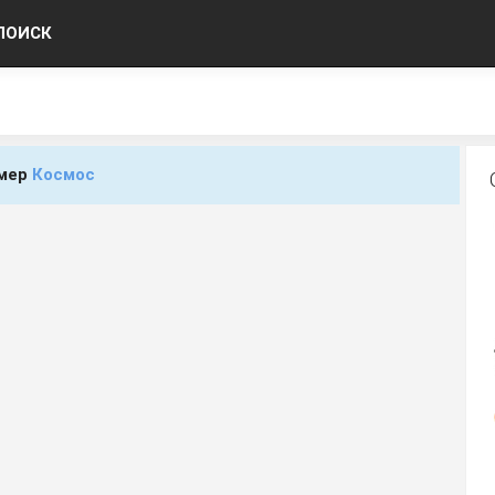
ПОИСК
имер
Космос