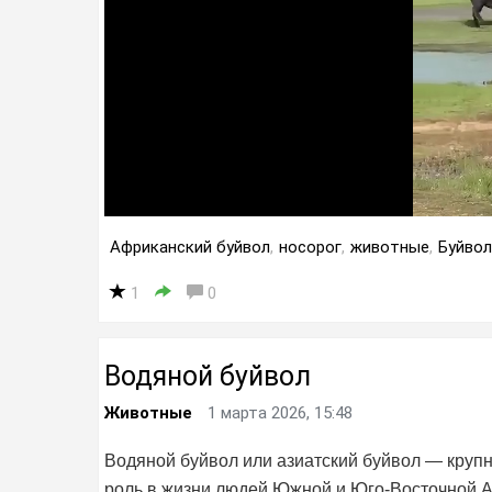
Африканский буйвол
,
носорог
,
животные
,
Буйво
1
0
Водяной буйвол
Животные
1 марта 2026, 15:48
Водяной буйвол или азиатский буйвол — кру
роль в жизни людей Южной и Юго-Восточной Аз