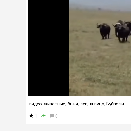
видео
,
животные
,
быки
,
лев
,
львица
,
Буйволы
1
0