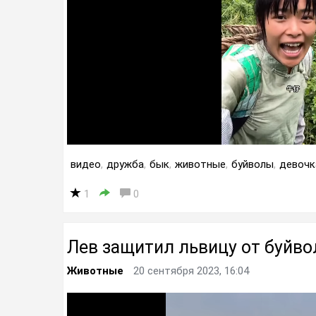
видео
,
дружба
,
бык
,
животные
,
буйволы
,
девочк
1
0
Лев защитил львицу от буйво
Животные
20 сентября 2023, 16:04