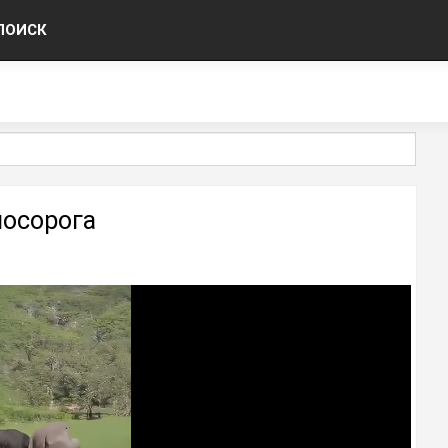
ПОИСК
носорога