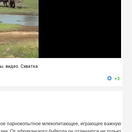
лы
,
видео
,
Схватка
+3
пное парнокопытное млекопитающее, играющее важную
ии. От африканского буйвола он отличается не только