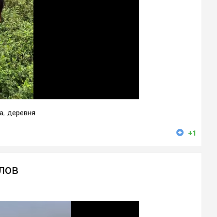
а
,
деревня
+1
лов