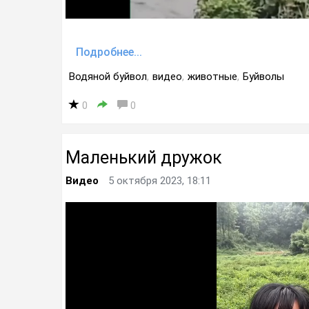
Подробнее...
Водяной буйвол
,
видео
,
животные
,
Буйволы
0
0
Маленький дружок
Видео
5 октября 2023, 18:11