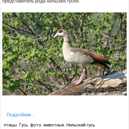
представитель рода нильских гусей.
Подробнее...
птицы
,
Гусь
,
фото
,
животные
,
Нильский гусь