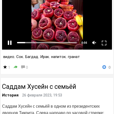
видео
,
Сок
,
Багдад
,
Ирак
,
напиток
,
гранат
1
0
0
Саддам Хусейн с семьёй
История
26 февраля 2023, 19:53
Саддам Хусейн с семьёй в одном из президентских
дворцов Тикрита. Слева направо по часовой стрелке: