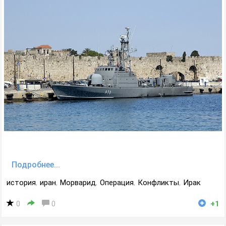
Подробнее...
история
,
иран
,
Морварид
,
Операция
,
Конфликты
,
Ирак
0
0
+1