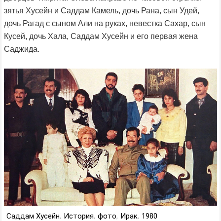
зятья Хусейн и Саддам Камель, дочь Рана, сын Удей,
дочь Рагад с сыном Али на руках, невестка Сахар, сын
Кусей, дочь Хала, Саддам Хусейн и его первая жена
Саджида.
Саддам Хусейн
,
История
,
фото
,
Ирак
,
1980