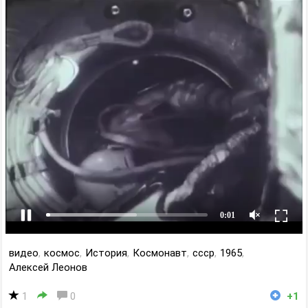
видео
,
космос
,
История
,
Космонавт
,
ссср
,
1965
,
Алексей Леонов
1
0
+1