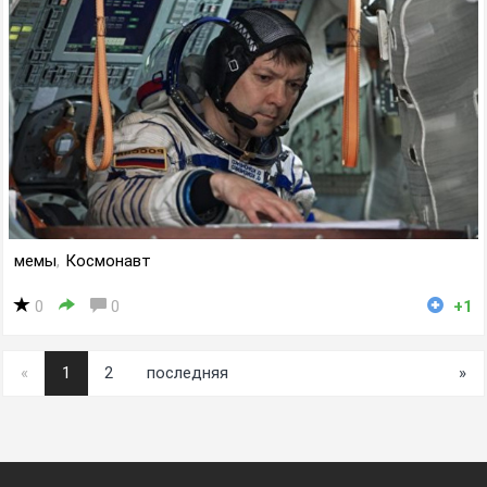
мемы
,
Космонавт
0
0
+1
«
1
2
последняя
»