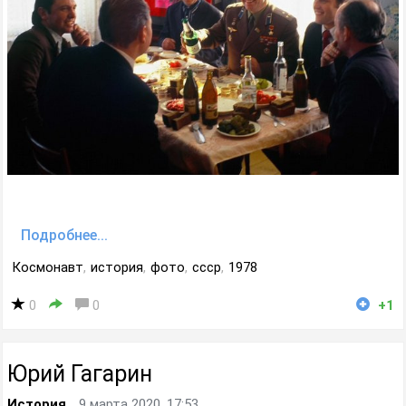
Подробнее...
Космонавт
,
история
,
фото
,
ссср
,
1978
0
0
+1
Юрий Гагарин
История
9 марта 2020, 17:53