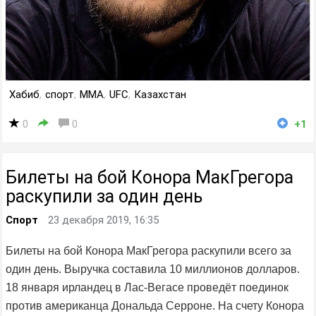
Хабиб
,
спорт
,
MMA
,
UFC
,
Казахстан
0
0
+1
Билеты на бой Конора МакГрегора
раскупили за один день
Спорт
23 декабря 2019, 16:35
Билеты на бой Конора МакГрегора раскупили всего за
один день. Выручка составила 10 миллионов долларов.
18 января ирландец в Лас-Вегасе проведёт поединок
против американца Дональда Серроне. На счету Конора