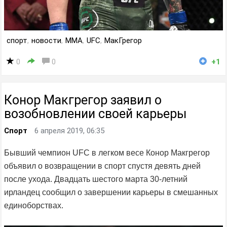
спорт
,
новости
,
MMA
,
UFC
,
МакГрегор
0
0
+1
Конор Макгрегор заявил о
возобновлении своей карьеры
Спорт
6 апреля 2019, 06:35
Бывший чемпион UFC в легком весе Конор Макгрегор
объявил о возвращении в спорт спустя девять дней
после ухода. Двадцать шестого марта 30-летний
ирландец сообщил о завершении карьеры в смешанных
единоборствах.