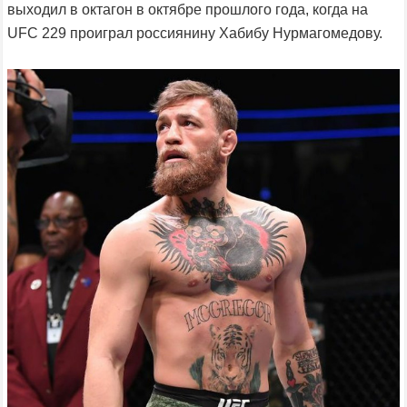
выходил в октагон в октябре прошлого года, когда на
UFC 229 проиграл россиянину Хабибу Нурмагомедову.