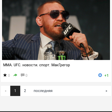
MMA
,
UFC
,
новости
,
спорт
,
МакГрегор
0
0
+1
«
1
2
последняя
»