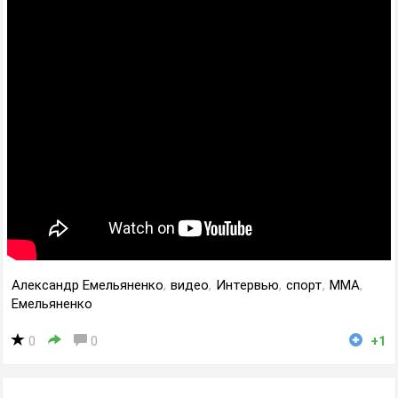
Александр Емельяненко
,
видео
,
Интервью
,
спорт
,
MMA
,
Емельяненко
0
0
+1