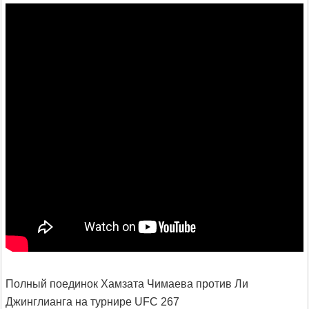
Полный поединок Хамзата Чимаева против Ли
Джинглианга на турнире UFC 267