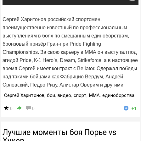
Сергей Харитонов российский спортсмен,
преимущественно известный по профессиональным
выступлениям в боях по смешанным единоборствам,
бронзовый призёр Гран-при Pride Fighting
Championships. За свою карьеру в ММА он выступал под
эгидой Pride, К-1 Hero’s, Dream, Strikeforce, а в настоящее
время Сергей имеет контракт с Bellator. Одержал победы
над такими бойцами как Фабрицио Вердум, Андрей
Орловский, Педро Ризу, Алистар Оверим и другими.
Сергей Харитонов
,
бои
,
видео
,
спорт
,
MMA
,
единоборства
0
0
+1
Лучшие моменты боя Порье vs
Хукер