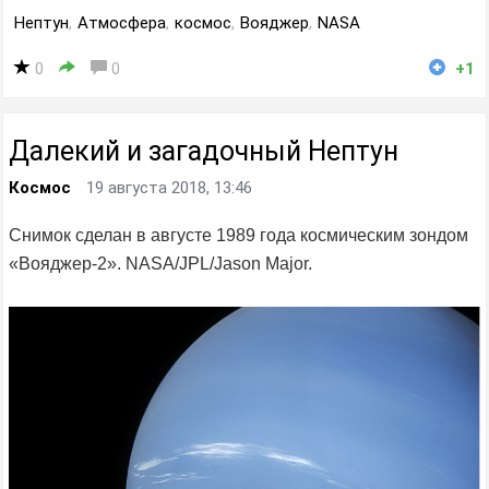
Нептун
,
Атмосфера
,
космос
,
Вояджер
,
NASA
0
0
+1
Далекий и загадочный Нептун
Космос
19 августа 2018, 13:46
Снимок сделан в августе 1989 года космическим зондом
«Вояджер-2». NASA/JPL/Jason Major.