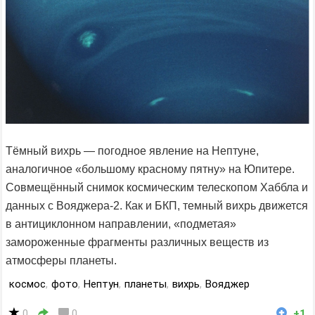
Тёмный вихрь — погодное явление на Нептуне,
аналогичное «большому красному пятну» на Юпитере.
Совмещённый снимок космическим телескопом Хаббла и
данных с Вояджера-2. Как и БКП, темный вихрь движется
в антициклонном направлении, «подметая»
замороженные фрагменты различных веществ из
атмосферы планеты.
космос
,
фото
,
Нептун
,
планеты
,
вихрь
,
Вояджер
0
0
+1