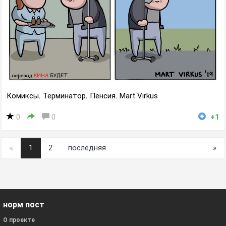
Комиксы
,
Терминатор
,
Пенсия
,
Mart Virkus
0
0
+1
«
1
2
последняя
»
норм пост
О проекте