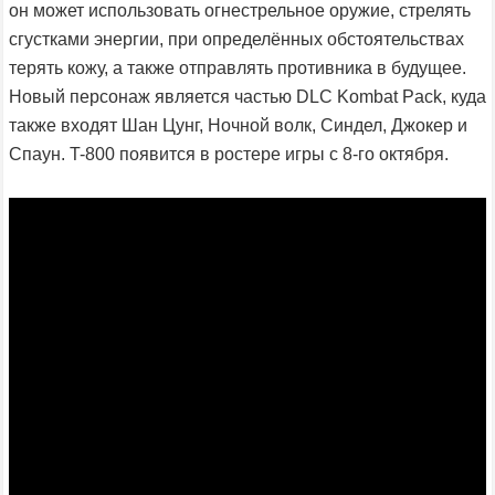
он может использовать огнестрельное оружие, стрелять
сгустками энергии, при определённых обстоятельствах
терять кожу, а также отправлять противника в будущее.
Новый персонаж является частью DLC Kombat Pack, куда
также входят Шан Цунг, Ночной волк, Синдел, Джокер и
Спаун. T-800 появится в ростере игры с 8-го октября.