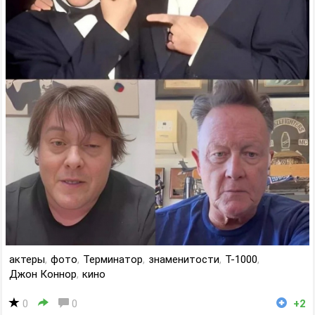
актеры
,
фото
,
Терминатор
,
знаменитости
,
T-1000
,
Джон Коннор
,
кино
0
0
+2