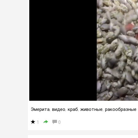
Эмерита
,
видео
,
краб
,
животные
,
ракообразные
1
0