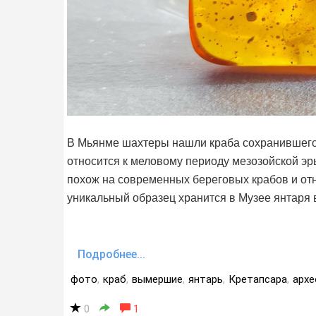
В Мьянме шахтеры нашли краба сохранившегос
относится к меловому периоду мезозойской эры
похож на современных береговых крабов и отн
уникальный образец хранится в Музее янтаря 
Подробнее...
фото
,
краб
,
вымершие
,
янтарь
,
Кретапсара
,
архе
0
1