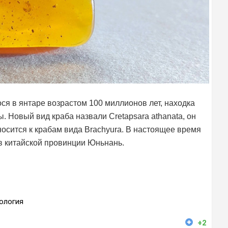
я в янтаре возрастом 100 миллионов лет, находка
. Новый вид краба назвали Cretapsara athanata, он
осится к крабам вида Brachyura. В настоящее время
в китайской провинции Юньнань.
ология
+2