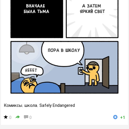
Комиксы
,
школа
,
Safely Endangered
0
0
+1