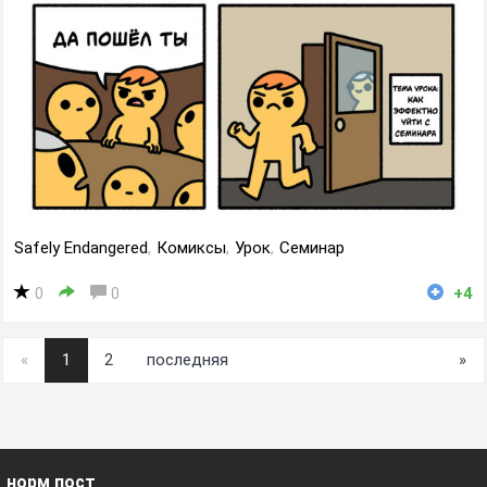
Safely Endangered
,
Комиксы
,
Урок
,
Семинар
0
0
+4
«
1
2
последняя
»
норм пост