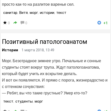
просто как-то на разлитое варенье сел.
санитар
,
Витя
,
морг
,
истории
,
текст
0
0
+1
Позитивный патологоанатом
Истории
1 марта 2018, 13:49
Морг. Безотрадное зимнее утро. Печальные и сонные
студенты стоят вокруг трупа. Ждут патологоанатома,
который будет учить их вскрытие делать.
И вот он появляется. И прямо с порога, жизнерадостно и
с оттенком сочувствия:
— Ребят, вы что такие грустные? Умер кто-то?
текст
,
студенты
,
морг